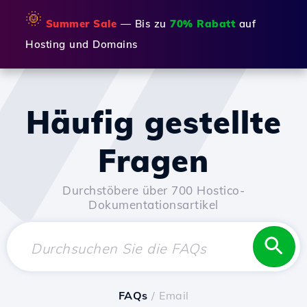
🌞
Summer Sale
— Bis zu
70% Rabatt
auf
Hosting und Domains
Häufig gestellte
Fragen
Durchstöbere über 700 Hostico-
Dokumentationsartikel
FAQs
/ Email