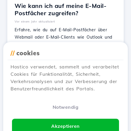
Wie kann ich auf meine E-Mail-
Postfächer zugreifen?
Vor einem Jahr aktualisiert
Erfahre, wie du auf E-Mail-Postfächer über
Webmail oder E-Mail-Clients wie Outlook und
Thunderbird zugreifst. Nützliche Anleitungen
zur Konfiguration, einschließlich auf Android.
//
cookies
Siehe Artikel
Hostico verwendet, sammelt und verarbeitet
Cookies für Funktionalität, Sicherheit,
Verkehrsanalysen und zur Verbesserung der
Benutzerfreundlichkeit des Portals.
1
2
Next →
Notwendig
Zeigen 1–12 of 13
Akzeptieren