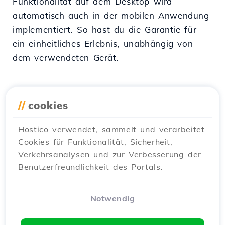
Funktionalität auf dem Desktop wird
automatisch auch in der mobilen Anwendung
implementiert. So hast du die Garantie für
ein einheitliches Erlebnis, unabhängig von
dem verwendeten Gerät.
//
cookies
Kurz gesagt, wenn du Mobilität, Sicherheit
und Selbstständigkeit bei der Verwaltung
Hostico verwendet, sammelt und verarbeitet
deiner Online-Dienste wünschst, ist die
Cookies für Funktionalität, Sicherheit,
Hostico App das Werkzeug, das dir die Arbeit
Verkehrsanalysen und zur Verbesserung der
Benutzerfreundlichkeit des Portals.
erleichtert und dir die Freiheit gibt, von
überall aus zu arbeiten.
Notwendig