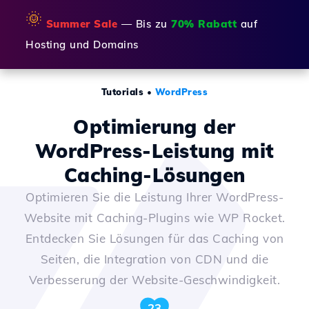
🌞
Summer Sale
— Bis zu
70% Rabatt
auf
Hosting und Domains
Tutorials
•
WordPress
Optimierung der
WordPress-Leistung mit
Caching-Lösungen
Optimieren Sie die Leistung Ihrer WordPress-
Website mit Caching-Plugins wie WP Rocket.
Entdecken Sie Lösungen für das Caching von
Seiten, die Integration von CDN und die
Verbesserung der Website-Geschwindigkeit.
23