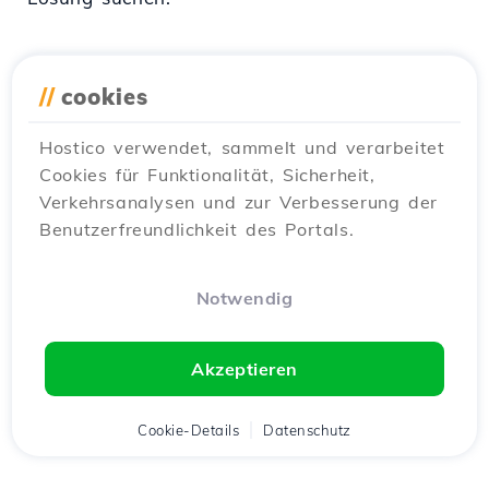
//
cookies
Ähnliche Artikel
Hostico verwendet, sammelt und verarbeitet
Cookies für Funktionalität, Sicherheit,
Die Installation und Einrichtung
3
Verkehrsanalysen und zur Verbesserung der
des Litespeed-Cache-Plugins
Benutzerfreundlichkeit des Portals.
Tutorials /
WordPress
In diesem Artikel werden wir die notwendigen
Schritte zur Installation und Konfiguration
Notwendig
des Litespeed-Cache-Moduls vorstellen.
von Cătălin A.
Ansichten 2597
Akzeptieren
Veröffentlicht am 05/08/2025
Cookie-Details
Datenschutz