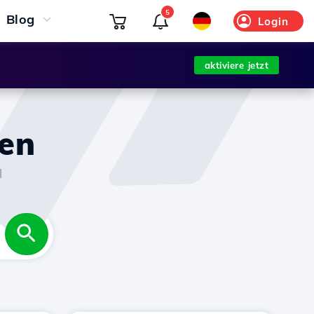
5
Blog
Login
aktiviere jetzt
gen
l