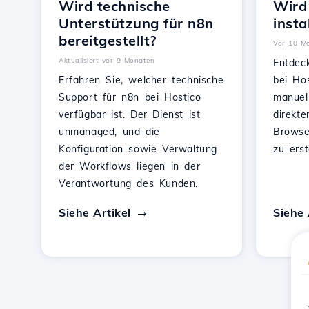
Wird technische
Wird
Unterstützung für n8n
insta
bereitgestellt?
Vor 10 Mo
Aktualisiert vor 9 Monaten
Entdec
Erfahren Sie, welcher technische
bei Hos
Support für n8n bei Hostico
manuel
verfügbar ist. Der Dienst ist
direkte
unmanaged, und die
Browse
Konfiguration sowie Verwaltung
zu erst
der Workflows liegen in der
Verantwortung des Kunden.
Siehe Artikel
Siehe 