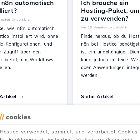
 n8n automatisch
Ich brauche ein
lliert?
Hosting-Paket, um
zu verwenden?
naten aktualisiert
Vor 10 Monaten aktualisiert
ke, wie n8n automatisch
tico installiert wird, ohne
Finde heraus, ob du Host
le Konfigurationen, und
n8n bei Hostico benötigst
n Zugriff über den
ist ein unabhängiger Dien
r bietet, um Workflows
kann jedoch in deine Web
ellen.
oder Anwendungen integri
werden.
Artikel
Siehe Artikel
//
cookies
Hostico verwendet, sammelt und verarbeitet Cookies
…
für Funktionalität, Sicherheit, Verkehrsanalysen und
1
2
3
30
Next →