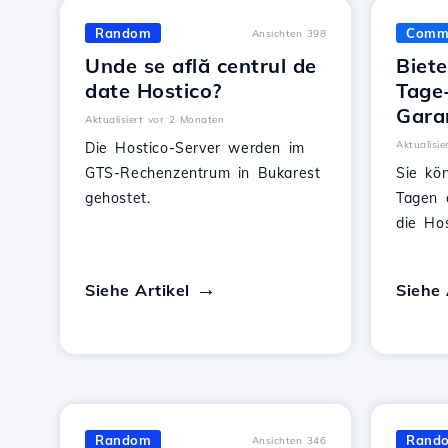
Random
Comme
Ansichten 398
Unde se află centrul de
Biete
date Hostico?
Tage
Gara
Aktualisiert vor 2 Monaten
Aktualisi
Die Hostico-Server werden im
GTS-Rechenzentrum in Bukarest
Sie kö
gehostet.
Tagen 
die Ho
Siehe Artikel
Siehe 
Random
Rand
Ansichten 346