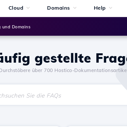
Cloud
Domains
Help
g und Domains
ufig gestellte Fra
Durchstöbere über 700 Hostico-Dokumentationsartike