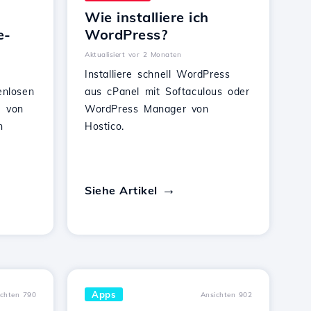
Wie installiere ich
e-
WordPress?
Aktualisiert vor 2 Monaten
Installiere schnell WordPress
enlosen
aus cPanel mit Softaculous oder
e von
WordPress Manager von
n
Hostico.
Siehe Artikel
Apps
ichten 790
Ansichten 902