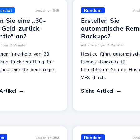
rcial
Random
Ansichten 348
Ans
n Sie eine „30-
Erstellen Sie
-Geld-zurück-
automatische Rem
ntie“ an?
Backups?
ert vor 2 Monaten
Aktualisiert vor 2 Monaten
nnen innerhalb von 30
Hostico führt automatisc
eine Rückerstattung für
Remote-Backups für
sting-Dienste beantragen.
berechtigten Shared Host
VPS durch.
Artikel
Siehe Artikel
om
Random
Ansichten 352
Ans