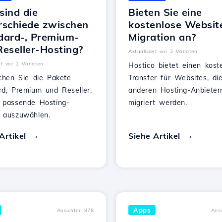
sind die
Bieten Sie eine
rschiede zwischen
kostenlose Websit
dard-, Premium-
Migration an?
Reseller-Hosting?
Aktualisiert vor 2 Monaten
ert vor 2 Monaten
Hostico bietet einen kost
ichen Sie die Pakete
Transfer für Websites, di
rd, Premium und Reseller,
anderen Hosting-Anbieter
 passende Hosting-
migriert werden.
 auszuwählen.
Artikel
Siehe Artikel
Apps
Ansichten 878
Ans