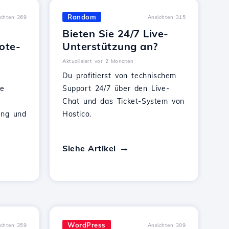
Random
ichten 369
Ansichten 315
Bieten Sie 24/7 Live-
ote-
Unterstützung an?
Aktualisiert vor 2 Monaten
Du profitierst von technischem
he
Support 24/7 über den Live-
Chat und das Ticket-System von
ing und
Hostico.
Siehe Artikel
WordPress
ichten 359
Ansichten 309