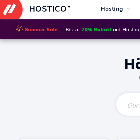
HOSTICO
™
Hosting
🌞
Summer Sale
— Bis zu
70% Rabatt
auf Hostin
Hä