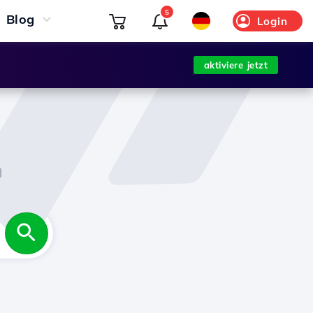
5
Blog
Login
aktiviere jetzt
l