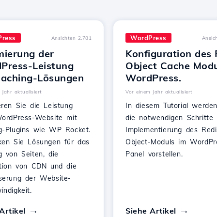
ress
WordPress
Ansichten 2,781
Ansic
mierung der
Konfiguration des 
Press-Leistung
Object Cache Modu
Caching-Lösungen
WordPress.
Jahr aktualisiert
Vor einem Jahr aktualisiert
eren Sie die Leistung
In diesem Tutorial werde
WordPress-Website mit
die notwendigen Schritte 
g-Plugins wie WP Rocket.
Implementierung des Redi
ken Sie Lösungen für das
Object-Moduls im WordPr
g von Seiten, die
Panel vorstellen.
ation von CDN und die
serung der Website-
ndigkeit.
Artikel
Siehe Artikel