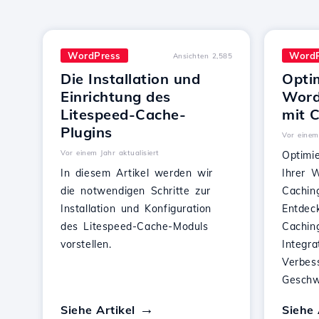
WordPress
WordP
Ansichten 2,585
Die Installation und
Opti
Einrichtung des
Word
Litespeed-Cache-
mit 
Plugins
Vor einem 
Vor einem Jahr aktualisiert
Optimi
In diesem Artikel werden wir
Ihrer 
die notwendigen Schritte zur
Cachin
Installation und Konfiguration
Entdec
des Litespeed-Cache-Moduls
Cachin
vorstellen.
Integr
Verbes
Geschwi
Siehe Artikel
Siehe 