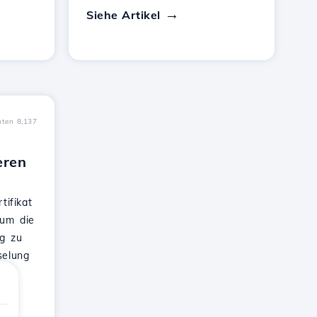
Siehe Artikel
hten 8,137
eren
tifikat
 um die
ng zu
selung