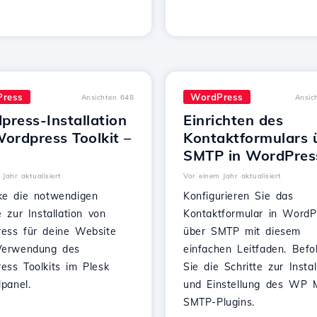
ress
WordPress
Ansichten 648
Ansic
press-Installation
Einrichten des
ordpress Toolkit –
Kontaktformulars 
k
SMTP in WordPres
Jahr aktualisiert
Vor einem Jahr aktualisiert
ke die notwendigen
Konfigurieren Sie das
e zur Installation von
Kontaktformular in WordP
ess für deine Website
über SMTP mit diesem
Verwendung des
einfachen Leitfaden. Befo
ess Toolkits im Plesk
Sie die Schritte zur Instal
lpanel.
und Einstellung des WP M
SMTP-Plugins.