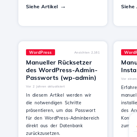
Siehe Artikel
Siehe 
WordPress
WordP
Ansichten 2,161
Manueller Rücksetzer
Manu
des WordPress-Admin-
Insta
Passworts (wp-admin)
Vor einem 
Vor 2 Jahren aktualisiert
Erfahr
In diesem Artikel werden wir
manuell
die notwendigen Schritte
install
präsentieren, um das Passwort
des Arc
für den WordPress-Adminbereich
Konfig
direkt aus der Datenbank
zum Abs
zurückzusetzen.