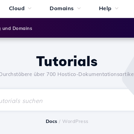
Cloud
Domains
Help
g und Domains
Tutorials
Durchstöbere über 700 Hostico-Dokumentationsartike
Docs
/ WordPress