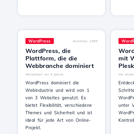
WordPress
WordP
Ansichten 1,695
WordPress, die
Word
Plattform, die die
mit W
Webbranche dominiert
Ples
Aktualisiert vor 4 Jahren
Vor einem 
WordPress dominiert die
Entdec
Webindustrie und wird von 1
Schritt
von 3 Websites genutzt. Es
WordPr
bietet Flexibilität, verschiedene
unter 
Themes und Sicherheit und ist
WordPr
ideal für jede Art von Online-
Kontrol
Projekt.