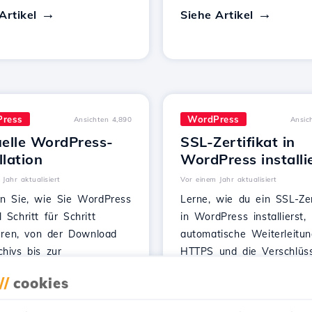
Artikel
Siehe Artikel
ress
WordPress
Ansichten 4,890
Ansic
elle WordPress-
SSL-Zertifikat in
llation
WordPress installi
Jahr aktualisiert
Vor einem Jahr aktualisiert
en Sie, wie Sie WordPress
Lerne, wie du ein SSL-Zer
 Schritt für Schritt
in WordPress installierst,
ieren, von der Download
automatische Weiterleitu
hivs bis zur
HTTPS und die Verschlüs
uration der Datenbank und
der übertragenen Daten
//
cookies
chluss der Installation.
sicherzustellen. Folge den
einfachen Schritten!