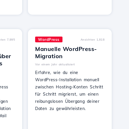
WordPress
hten 7,995
Ansichten 1,818
Manuelle WordPress-
über
Migration
s
Vor einem Jahr aktualisiert
Erfahre, wie du eine
WordPress-Installation manuell
ress
zwischen Hosting-Konten Schritt
für Schritt migrierst, um einen
lgen
reibungslosen Übergang deiner
lation
Daten zu gewährleisten.
ail