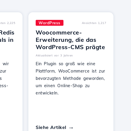
WordPress
hten 2,225
Ansichten 1,217
Redis
Woocommerce-
ls in
Erweiterung, die das
WordPress-CMS prägte
Aktualisiert vor 3 Jahren
n wir
Ein Plugin so groß wie eine
zur
Plattform, WooCommerce ist zur
s
bevorzugten Methode geworden,
ess-
um einen Online-Shop zu
entwickeln.
Siehe Artikel