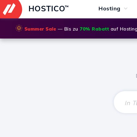
HOSTICO
™
Hosting
🌞
Summer Sale
— Bis zu
70% Rabatt
auf Hostin