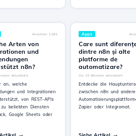
Apps
Ansichten 1,292
Ans
he Arten von
Care sunt diferenț
grationen und
dintre n8n și alte
endungen
platforme de
rstützt n8n?
automatizare?
naten aktualisiert
Vor 10 Monaten aktualisiert
ir an, welche
Entdecke die Hauptunters
ungen und Integrationen
zwischen n8n und andere
terstützt, von REST-APIs
Automatisierungsplattfor
 zu beliebten Diensten
Zapier oder Integromat.
ack, Google Sheets oder
.
Artikel
Siehe Artikel