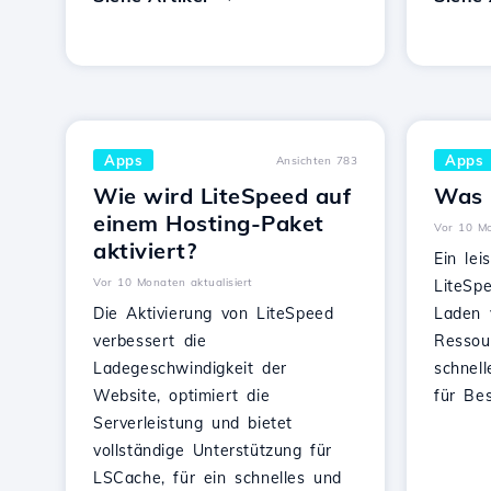
Apps
Apps
Ansichten 783
Wie wird LiteSpeed auf
Was 
einem Hosting-Paket
Vor 10 Mo
aktiviert?
Ein lei
Vor 10 Monaten aktualisiert
LiteSp
Die Aktivierung von LiteSpeed
Laden 
verbessert die
Ressou
Ladegeschwindigkeit der
schnell
Website, optimiert die
für Be
Serverleistung und bietet
vollständige Unterstützung für
LSCache, für ein schnelles und