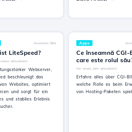
Apps
Ansichten 584
Ans
ist LiteSpeed?
Ce înseamnă CGI-B
care este rolul său
naten aktualisiert
Vor einem Jahr aktualisiert
stungsstarker Webserver,
eed beschleunigt das
Erfahre alles über CGI-B
von Websites, optimiert
welche Rolle es beim Er
rcen und sorgt für ein
von Hosting-Paketen spiel
es und stabiles Erlebnis
sucher.