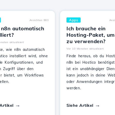
Apps
Ansichten 883
Ans
 n8n automatisch
Ich brauche ein
lliert?
Hosting-Paket, um
zu verwenden?
naten aktualisiert
Vor 10 Monaten aktualisiert
ke, wie n8n automatisch
tico installiert wird, ohne
Finde heraus, ob du Host
le Konfigurationen, und
n8n bei Hostico benötigst
n Zugriff über den
ist ein unabhängiger Dien
r bietet, um Workflows
kann jedoch in deine Web
ellen.
oder Anwendungen integri
werden.
Artikel
Siehe Artikel