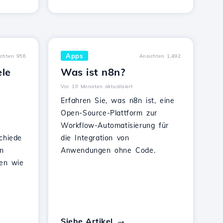
Apps
ichten 956
Ansichten 1,492
ele
Was ist n8n?
Vor 10 Monaten aktualisiert
Erfahren Sie, was n8n ist, eine
Open-Source-Plattform zur
Workflow-Automatisierung für
chiede
die Integration von
n
Anwendungen ohne Code.
men wie
Siehe Artikel