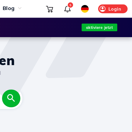
5
Blog
Login
aktiviere jetzt
gen
l