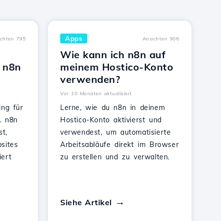
Apps
ichten 795
Ansichten 906
Wie kann ich n8n auf
 n8n
meinem Hostico-Konto
verwenden?
Vor 10 Monaten aktualisiert
ing für
Lerne, wie du n8n in deinem
. n8n
Hostico-Konto aktivierst und
st,
verwendest, um automatisierte
sites
Arbeitsabläufe direkt im Browser
ert
zu erstellen und zu verwalten.
Siehe Artikel