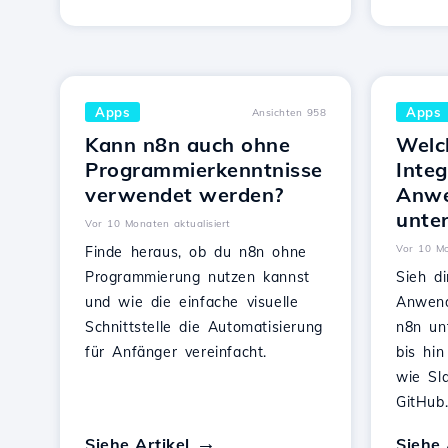
Apps
Apps
Ansichten 958
Kann n8n auch ohne
Welc
Programmierkenntnisse
Inte
verwendet werden?
Anw
unte
Vor 10 Monaten aktualisiert
Vor 10 Mo
Finde heraus, ob du n8n ohne
Programmierung nutzen kannst
Sieh d
und wie die einfache visuelle
Anwend
Schnittstelle die Automatisierung
n8n un
für Anfänger vereinfacht.
bis hin
wie Sl
GitHub
Siehe Artikel
Siehe 