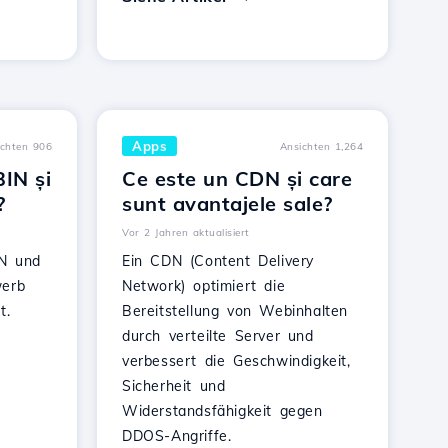
Apps
ichten 906
Ansichten 1,264
IN și
Ce este un CDN și care
?
sunt avantajele sale?
Vor 2 Jahren aktualisiert
IN und
Ein CDN (Content Delivery
werb
Network) optimiert die
t.
Bereitstellung von Webinhalten
durch verteilte Server und
verbessert die Geschwindigkeit,
Sicherheit und
Widerstandsfähigkeit gegen
DDOS-Angriffe.