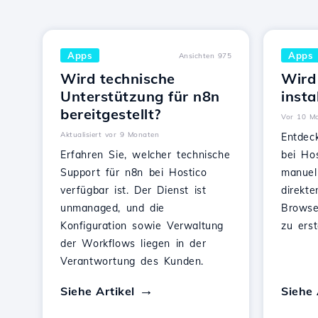
Apps
Apps
Ansichten 975
Wird technische
Wird
Unterstützung für n8n
insta
bereitgestellt?
Vor 10 Mo
Aktualisiert vor 9 Monaten
Entdec
Erfahren Sie, welcher technische
bei Hos
Support für n8n bei Hostico
manuel
verfügbar ist. Der Dienst ist
direkte
unmanaged, und die
Browse
Konfiguration sowie Verwaltung
zu erst
der Workflows liegen in der
Verantwortung des Kunden.
Siehe Artikel
Siehe 