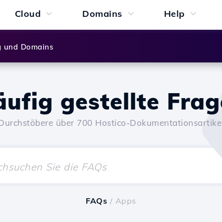
Cloud
Domains
Help
g und Domains
ufig gestellte Fra
Durchstöbere über 700 Hostico-Dokumentationsartike
FAQs
/ Apps