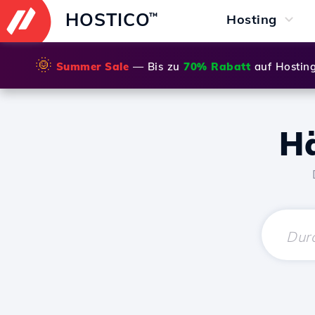
HOSTICO
™
Hosting
🌞
Summer Sale
— Bis zu
70% Rabatt
auf Hostin
Hä