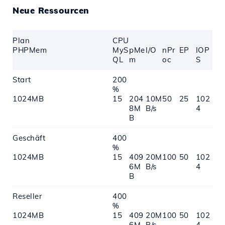
Neue Ressourcen
Plan
CPU
PHPMem
MyS
pMe
I/O
nPr
EP
IOP
QL
m
oc
S
Start
200
%
1024MB
15
204
10M
50
25
102
8M
B/s
4
B
Geschäft
400
%
1024MB
15
409
20M
100
50
102
6M
B/s
4
B
Reseller
400
%
1024MB
15
409
20M
100
50
102
6M
B/s
4