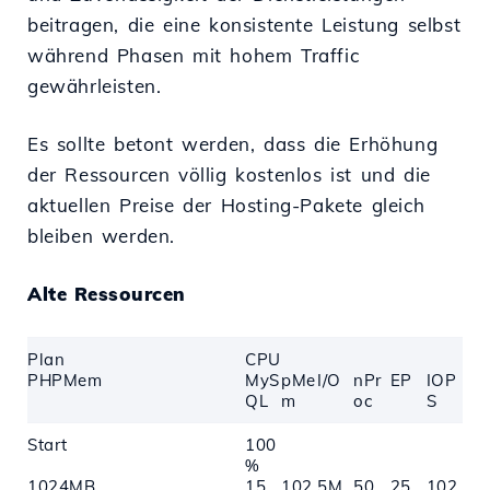
beitragen, die eine konsistente Leistung selbst
während Phasen mit hohem Traffic
gewährleisten.
Es sollte betont werden, dass die Erhöhung
der Ressourcen völlig kostenlos ist und die
aktuellen Preise der Hosting-Pakete gleich
bleiben werden.
Alte Ressourcen
Plan
CPU
PHPMem
MyS
pMe
I/O
nPr
EP
IOP
QL
m
oc
S
Start
100
%
1024MB
15
102
5M
50
25
102