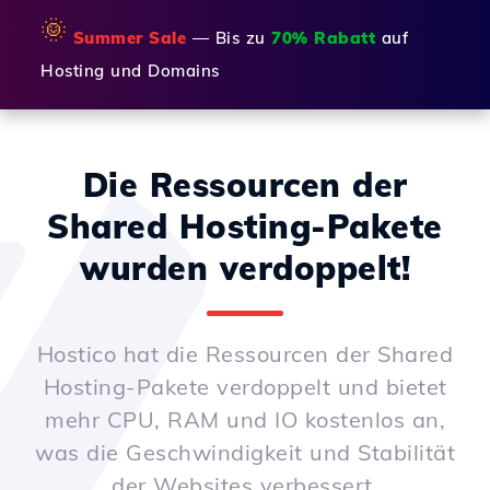
🌞
Summer Sale
— Bis zu
70% Rabatt
auf
Hosting und Domains
Die Ressourcen der
Shared Hosting-Pakete
wurden verdoppelt!
Hostico hat die Ressourcen der Shared
Hosting-Pakete verdoppelt und bietet
mehr CPU, RAM und IO kostenlos an,
was die Geschwindigkeit und Stabilität
der Websites verbessert.