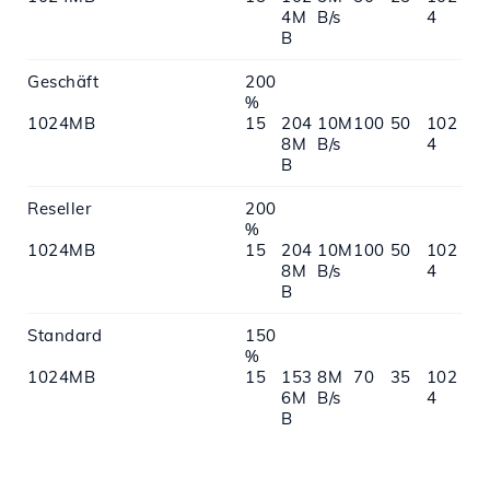
4M
B/s
4
B
Geschäft
200
%
1024MB
15
204
10M
100
50
102
8M
B/s
4
B
Reseller
200
%
1024MB
15
204
10M
100
50
102
8M
B/s
4
B
Standard
150
%
1024MB
15
153
8M
70
35
102
6M
B/s
4
B