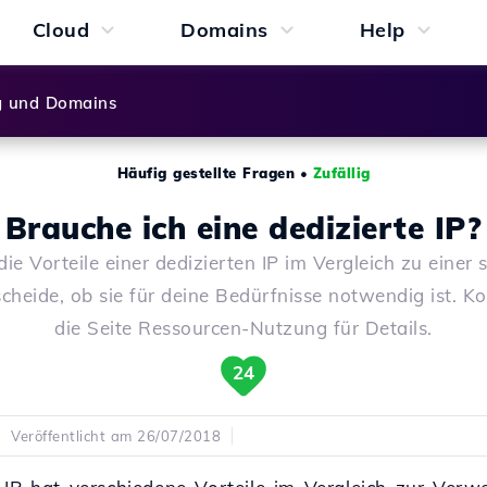
Cloud
Domains
Help
g und Domains
Häufig gestellte Fragen
•
Zufällig
Brauche ich eine dedizierte IP?
die Vorteile einer dedizierten IP im Vergleich zu einer 
cheide, ob sie für deine Bedürfnisse notwendig ist. Ko
die Seite Ressourcen-Nutzung für Details.
24
Veröffentlicht am 26/07/2018