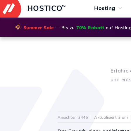
HOSTICO
™
Hosting
🌞
Summer Sale
— Bis zu
70% Rabatt
auf Hostin
Erfahre 
und ents
Ansichten 3446
Aktualisiert 3 ani