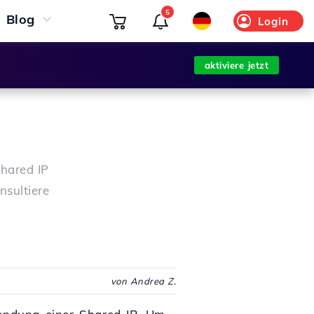
5
Blog
Login
aktiviere jetzt
shared IP
nsultiere
von Andrea Z.