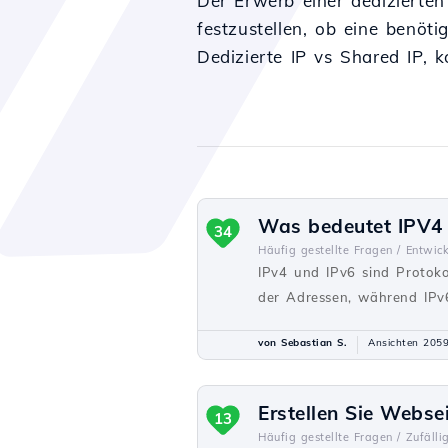
Der Erwerb einer dedizierten
festzustellen, ob eine benöti
Dedizierte IP vs Shared IP, k
Was bedeutet IPV4 
34
Häufig gestellte Fragen /
Entwick
IPv4 und IPv6 sind Protoko
der Adressen, während IPv6
von Sebastian S.
Ansichten 205
Erstellen Sie Webse
13
Häufig gestellte Fragen /
Zufälli