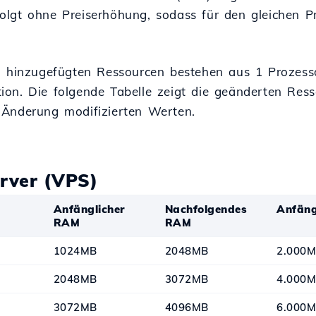
olgt ohne Preiserhöhung, sodass für den gleichen P
rn hinzugefügten Ressourcen bestehen aus 1 Prozes
ion. Die folgende Tabelle zeigt die geänderten Res
 Änderung modifizierten Werten.
erver (VPS)
Anfänglicher
Nachfolgendes
Anfäng
RAM
RAM
1024MB
2048MB
2.000M
2048MB
3072MB
4.000
3072MB
4096MB
6.000M