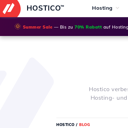
HOSTICO
™
Hosting
🌞
Summer Sale
— Bis zu
70% Rabatt
auf Hostin
Hostico verbe
Hosting- und
HOSTICO
/
BLOG