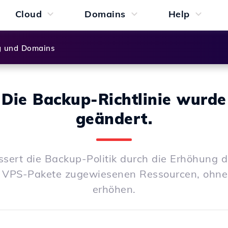
Cloud
Domains
Help
g und Domains
Die Backup-Richtlinie wurde
geändert.
ssert die Backup-Politik durch die Erhöhung d
 VPS-Pakete zugewiesenen Ressourcen, ohne 
erhöhen.