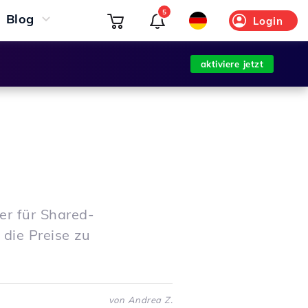
5
Blog
Login
aktiviere jetzt
er für Shared-
die Preise zu
von Andrea Z.