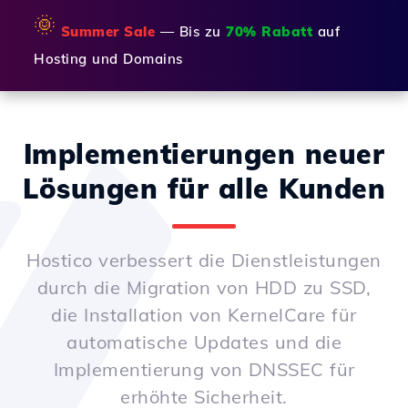
🌞
Summer Sale
— Bis zu
70% Rabatt
auf
Hosting und Domains
Implementierungen neuer
Lösungen für alle Kunden
Hostico verbessert die Dienstleistungen
durch die Migration von HDD zu SSD,
die Installation von KernelCare für
automatische Updates und die
Implementierung von DNSSEC für
erhöhte Sicherheit.