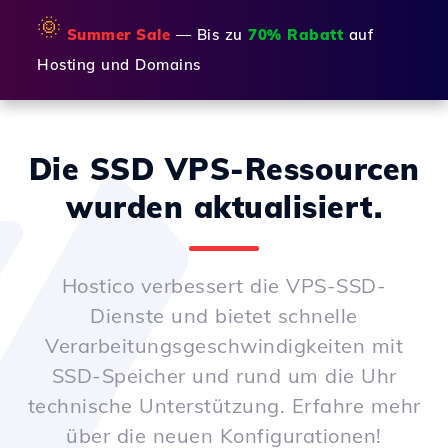
🌞
Summer Sale
— Bis zu
70% Rabatt
auf
Hosting und Domains
Die SSD VPS-Ressourcen
wurden aktualisiert.
Hostico verbessert die VPS-SSD-
Dienste und bietet schnelle
Verarbeitungsgeschwindigkeiten mit
SSD-Speicher und rund um die Uhr
technische Unterstützung. Erfahre mehr
über die neuen Konfigurationen!