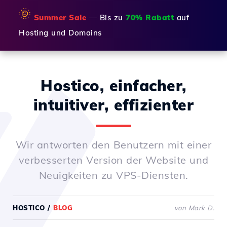
🌞
Summer Sale
— Bis zu
70% Rabatt
auf
Hosting und Domains
Hostico, einfacher,
intuitiver, effizienter
Wir antworten den Benutzern mit einer
verbesserten Version der Website und
Neuigkeiten zu VPS-Diensten.
HOSTICO
/
BLOG
von Mark D.