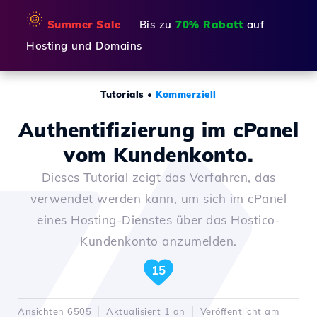
🌞
Summer Sale
— Bis zu
70% Rabatt
auf
Hosting und Domains
Tutorials
•
Kommerziell
Authentifizierung im cPanel
vom Kundenkonto.
Dieses Tutorial zeigt das Verfahren, das
verwendet werden kann, um sich im cPanel
eines Hosting-Dienstes über das Hostico-
Kundenkonto anzumelden.
15
Ansichten 6505
Aktualisiert 1 an
Veröffentlicht am