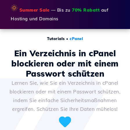
🌞
Summer Sale
— Bis zu
70% Rabatt
auf
Hosting und Domains
Tutorials
•
cPanel
Ein Verzeichnis in cPanel
blockieren oder mit einem
Passwort schützen
Lernen Sie, wie Sie ein Verzeichnis in cPanel
blockieren oder mit einem Passwort schützen,
indem Sie einfache Sicherheitsmaßnahmen
ergreifen. Schützen Sie Ihre Daten mühelos!