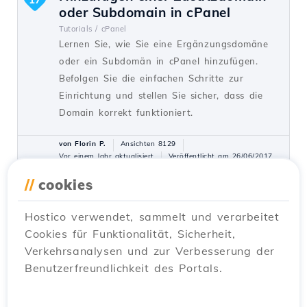
oder Subdomain in cPanel
Tutorials /
cPanel
Lernen Sie, wie Sie eine Ergänzungsdomäne
oder ein Subdomän in cPanel hinzufügen.
Befolgen Sie die einfachen Schritte zur
Einrichtung und stellen Sie sicher, dass die
Domain korrekt funktioniert.
von Florin P.
Ansichten 8129
Vor einem Jahr aktualisiert
Veröffentlicht am 26/06/2017
//
cookies
Installation einer Anwendung mit
15
Hostico verwendet, sammelt und verarbeitet
dem cPanel Softaculous-Plugin
Cookies für Funktionalität, Sicherheit,
Tutorials /
Softaculous
Verkehrsanalysen und zur Verbesserung der
Erfahren Sie, wie Sie Webanwendungen mit
Benutzerfreundlichkeit des Portals.
dem cPanel-Plugin Softaculous installieren.
Schritt-für-Schritt-Anleitung zur Installation
von WordPress und zur Verwaltung von