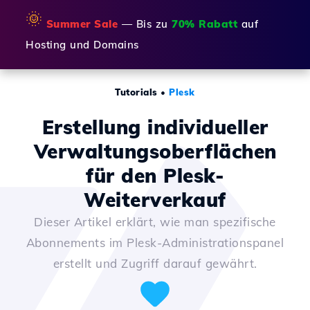
🌞
Summer Sale
— Bis zu
70% Rabatt
auf
Hosting und Domains
Tutorials
•
Plesk
Erstellung individueller
Verwaltungsoberflächen
für den Plesk-
Weiterverkauf
Dieser Artikel erklärt, wie man spezifische
Abonnements im Plesk-Administrationspanel
erstellt und Zugriff darauf gewährt.