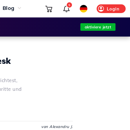
5
Blog
Login
aktiviere jetzt
esk
ichtest,
ritte und
von Alexandru J.