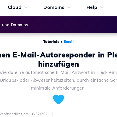
Cloud
Domains
Help
g und Domains
Tutorials
•
Email
nen E-Mail-Autoresponder in Pl
hinzufügen
wie du eine automatische E-Mail-Antwort in Plesk einr
r Urlaubs- oder Abwesenheitszeiten, durch einfache Sch
minimale Anforderungen.
Veröffentlicht am 16/07/2021