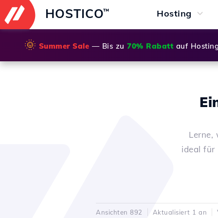
HOSTICO
™
Hosting
🌞
Summer Sale
— Bis zu
70% Rabatt
auf Hostin
Ei
Lerne, 
ideal fü
Ansichten 892
Aktualisiert 1 an