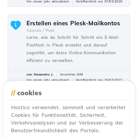
Vor einem Jahr aktualisiert
Veröffentlicht am 07/02/2020
Erstellen eines Plesk-Mailkontos
1
Tutorials /
Plesk
Lerne, wie du Schritt für Schritt ein E-Mail-
Postfach in Plesk erstellst und darauf
zugreifst, um deine Online-Kommunikation
effizient zu verwalten.
von Alexandru J.
Ansichten 809
Vor einem Jahr aktualisiert
Veröffentlicht am 16/07/2021
//
cookies
Aktivierung von Remote MySQL
Hostico verwendet, sammelt und verarbeitet
über das Hostico-Kundenkonto.
Cookies für Funktionalität, Sicherheit,
Tutorials /
Kommerziell
Verkehrsanalysen und zur Verbesserung der
Die Aktivierung des Remote-Zugriffs auf
Benutzerfreundlichkeit des Portals.
MySQL im Hostico-Konto ist einfach. Befolgen