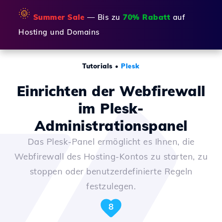
🌞
Summer Sale
— Bis zu
70% Rabatt
auf
Hosting und Domains
Tutorials
•
Plesk
Einrichten der Webfirewall
im Plesk-
Administrationspanel
Das Plesk-Panel ermöglicht es Ihnen, die
Webfirewall des Hosting-Kontos zu starten, zu
stoppen oder benutzerdefinierte Regeln
festzulegen.
8