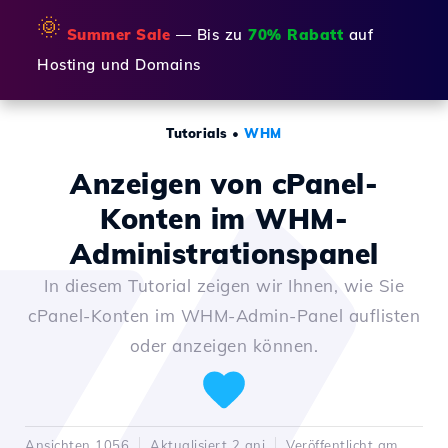
🌞
Summer Sale
— Bis zu
70% Rabatt
auf
Hosting und Domains
Tutorials
•
WHM
Anzeigen von cPanel-
Konten im WHM-
Administrationspanel
In diesem Tutorial zeigen wir Ihnen, wie Sie
cPanel-Konten im WHM-Admin-Panel auflisten
oder anzeigen können.
Ansichten 1056
Aktualisiert 2 ani
Veröffentlicht am