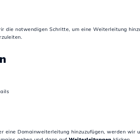
wir die notwendigen Schritte, um eine Weiterleitung hi
zuleiten.
n
ails
r eine Domainweiterleitung hinzuzufügen, werden wir u
Domains gehen und dann auf
Weiterleitungen
klicken.