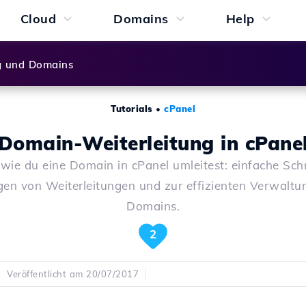
Cloud
Domains
Help
g und Domains
Tutorials
•
cPanel
Domain-Weiterleitung in cPane
 wie du eine Domain in cPanel umleitest: einfache Sch
en von Weiterleitungen und zur effizienten Verwaltu
Domains.
2
Veröffentlicht am 20/07/2017