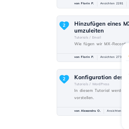
von Florin P.
Ansichten 2281
Hinzufügen eines M
2
umzuleiten
Tutorials /
Email
Wie fügen wir MX-Records h
von Florin P.
Ansichten 2739
Konfiguration des 
2
Tutorials /
WordPress
In diesem Tutorial werden 
vorstellen.
von Alexandru O.
Ansichten 222