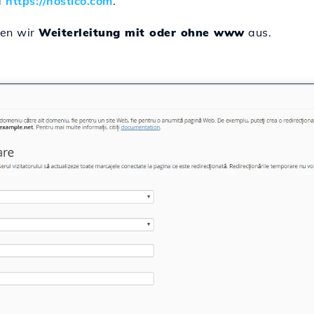
d
https://hostico.com
.
en wir
Weiterleitung mit oder ohne www
aus.