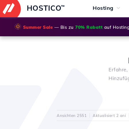
HOSTICO
™
Hosting
🌞
Summer Sale
— Bis zu
70% Rabatt
auf Hostin
Erfahre,
Hinzufüg
Ansichten 2551
Aktualisiert 2 ani