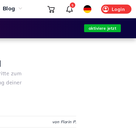
5
Blog
Login
aktiviere jetzt
l
ritte zum
ng deiner
von Florin P.