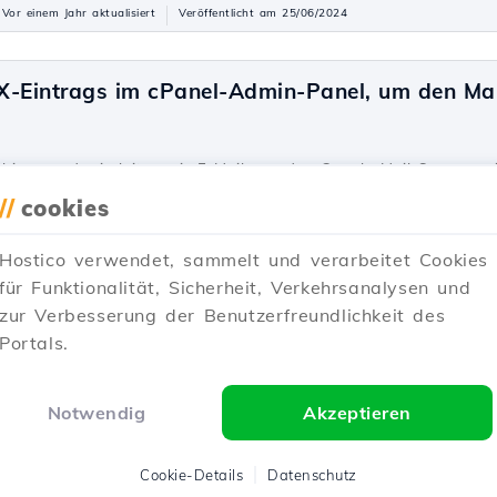
Vor einem Jahr aktualisiert
Veröffentlicht am 25/06/2024
X-Eintrags im cPanel-Admin-Panel, um den Mai
inzu und wie leiten wir E-Mails an den Google-Mail-Server wei
//
cookies
Vor 2 Jahren aktualisiert
Veröffentlicht am 21/07/2017
Hostico verwendet, sammelt und verarbeitet Cookies
für Funktionalität, Sicherheit, Verkehrsanalysen und
Redis Object Cache Moduls in WordPress.
zur Verbesserung der Benutzerfreundlichkeit des
Portals.
wir die notwendigen Schritte zur Implementierung des Redis Ob
Notwendig
Akzeptieren
6
Vor einem Jahr aktualisiert
Veröffentlicht am 24/09/2024
Cookie-Details
Datenschutz