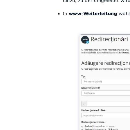
hinzu, zu der umgeleitet wir
In
www-Weiterleitung
wähl