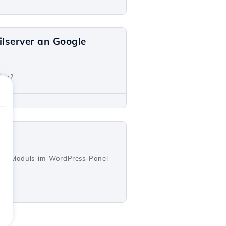
lserver an Google
ter?
ject-Moduls im WordPress-Panel