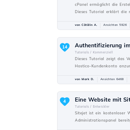
cPanel ermöglicht die Erst
Dieses Tutorial erklärt die
von Cătălin A.
Ansichten 5926
Authentifizierung 
14
Tutorials /
Kommerziell
Dieses Tutorial zeigt das 
Hostico-Kundenkonto anzu
von Mark D.
Ansichten 6468
Eine Website mit Sit
4
Tutorials /
Entwickler
Sitejet ist ein kostenloser
Administrationspanel bereitg