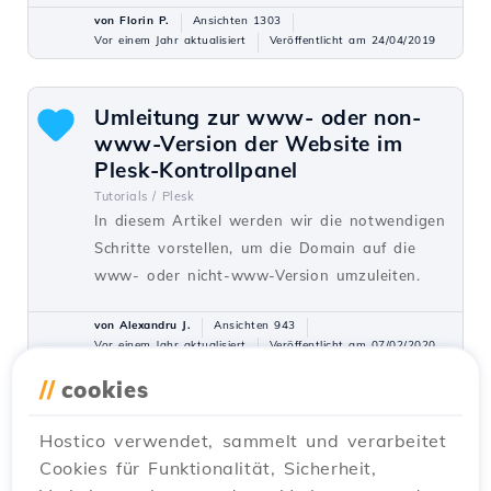
von Florin P.
Ansichten 1303
Vor einem Jahr aktualisiert
Veröffentlicht am 24/04/2019
Umleitung zur www- oder non-
www-Version der Website im
Plesk-Kontrollpanel
Tutorials /
Plesk
In diesem Artikel werden wir die notwendigen
Schritte vorstellen, um die Domain auf die
www- oder nicht-www-Version umzuleiten.
von Alexandru J.
Ansichten 943
Vor einem Jahr aktualisiert
Veröffentlicht am 07/02/2020
//
cookies
Aktivierung der SSI-
Hostico verwendet, sammelt und verarbeitet
Unterstützung im Plesk-
Cookies für Funktionalität, Sicherheit,
Administrationspanel