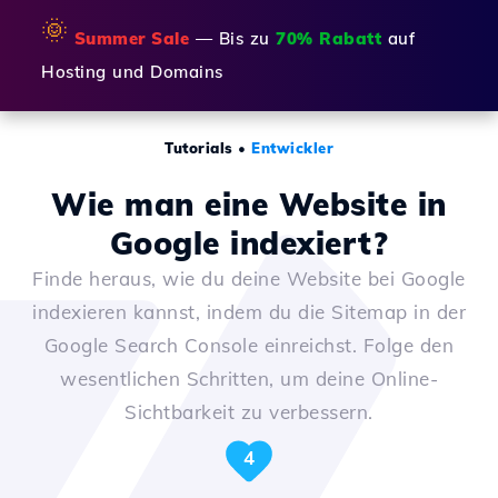
🌞
Summer Sale
— Bis zu
70% Rabatt
auf
Hosting und Domains
Tutorials
•
Entwickler
Wie man eine Website in
Google indexiert?
Finde heraus, wie du deine Website bei Google
indexieren kannst, indem du die Sitemap in der
Google Search Console einreichst. Folge den
wesentlichen Schritten, um deine Online-
Sichtbarkeit zu verbessern.
4