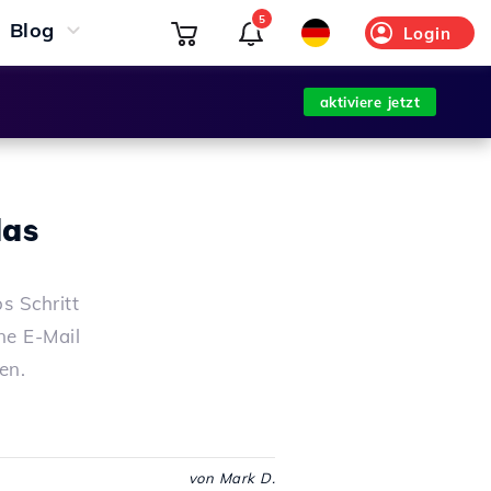
5
Blog
Login
aktiviere jetzt
das
s Schritt
ne E-Mail
en.
von Mark D.