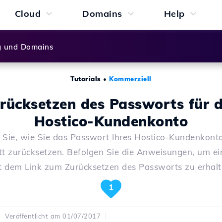
Cloud
Domains
Help
g und Domains
Tutorials
•
Kommerziell
rücksetzen des Passworts für 
Hostico-Kundenkonto
 Sie, wie Sie das Passwort Ihres Hostico-Kundenkonto
itt zurücksetzen. Befolgen Sie die Anweisungen, um ei
t dem Link zum Zurücksetzen des Passworts zu erhalt
1
Veröffentlicht am 01/07/2017