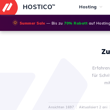
HOSTICO
™
Hosting
🌞
Summer Sale
— Bis zu
70% Rabatt
auf Hostin
Zu
Erfahren
für Schr
mi
Ansichten 1697
Aktualisiert 2 ani