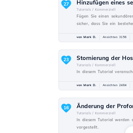
Hinzufügen eines s
27
Tutorials /
Kommerziell
Fügen Sie einen sekundären
sicher, dass Sie ein besteh
von Mark D.
Ansichten 3156
Stornierung der Hos
23
Tutorials /
Kommerziell
In diesem Tutorial veransc
von Mark D.
Ansichten 2484
Änderung der Prof
16
Tutorials /
Kommerziell
In diesem Tutorial werden
vorgestellt.