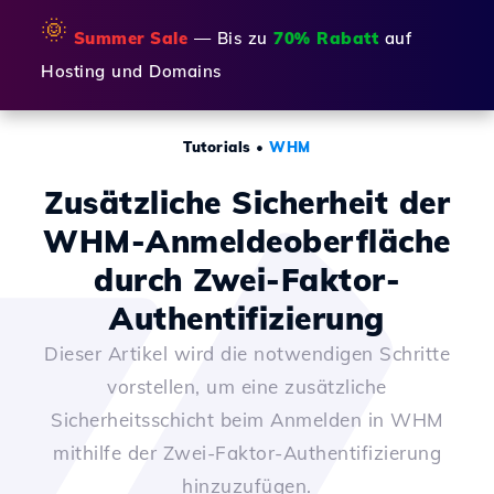
🌞
Summer Sale
— Bis zu
70% Rabatt
auf
Hosting und Domains
Tutorials
•
WHM
Zusätzliche Sicherheit der
WHM-Anmeldeoberfläche
durch Zwei-Faktor-
Authentifizierung
Dieser Artikel wird die notwendigen Schritte
vorstellen, um eine zusätzliche
Sicherheitsschicht beim Anmelden in WHM
mithilfe der Zwei-Faktor-Authentifizierung
hinzuzufügen.