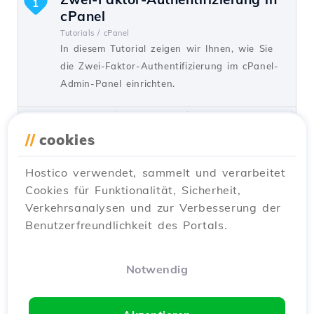
1
cPanel
Tutorials /
cPanel
In diesem Tutorial zeigen wir Ihnen, wie Sie
die Zwei-Faktor-Authentifizierung im cPanel-
Admin-Panel einrichten.
von Florin P.
Ansichten 1389
Vor 2 Jahren aktualisiert
Veröffentlicht am 11/05/2018
//
cookies
Hostico verwendet, sammelt und verarbeitet
Upgrade oder Downgrade des
1
Cookies für Funktionalität, Sicherheit,
Kontos
Verkehrsanalysen und zur Verbesserung der
Tutorials /
WHM
Benutzerfreundlichkeit des Portals.
Erfahre, wie du ein Upgrade oder Downgrade
des cPanel-Kontos über WHM durchführst.
Befolge die einfachen Schritte, um die Pakete
Notwendig
deines Resellers effizient zu verwalten.
von Cătălin A.
Ansichten 1368