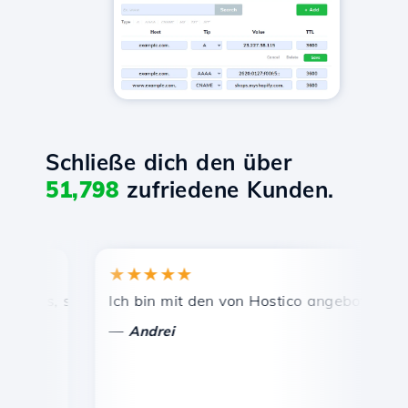
Schließe dich den über
51,798
zufriedene Kunden.
★★★★★
★★
is, schnelle und effiziente technische Unterstützung.
Ich bin mit den von Hostico angebotenen Diens
Herz
—
—
Andrei
Va