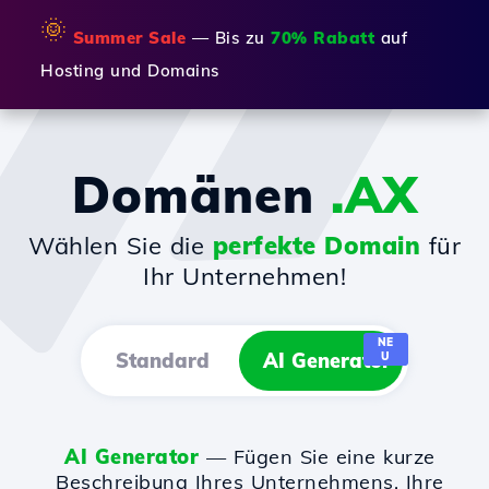
🌞
Summer Sale
— Bis zu
70% Rabatt
auf
Hosting und Domains
Domänen
.AX
Wählen Sie die
perfekte Domain
für
Ihr Unternehmen!
NE
Standard
AI Generator
U
AI Generator
— Fügen Sie eine kurze
Beschreibung Ihres Unternehmens, Ihre