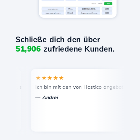
Schließe dich den über
51,906
zufriedene Kunden.
★★★★★
★★
eis, schnelle und effiziente technische Unterstützung.
Ich bin mit den von Hostico angebotenen Diens
Herz
—
—
Andrei
Va