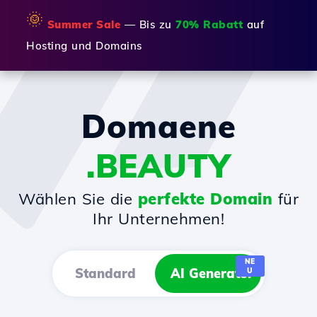
🌞
Summer Sale
— Bis zu
70% Rabatt
auf
Hosting und Domains
Domaene
.BEAUTY
Wählen Sie die
perfekte Domain
für
Ihr Unternehmen!
NE
Standard
AI Generator
U