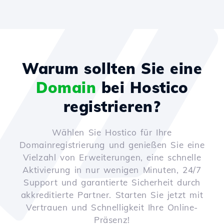
Warum sollten Sie eine
Domain
bei Hostico
registrieren?
Wählen Sie Hostico für Ihre
Domainregistrierung und genießen Sie eine
Vielzahl von Erweiterungen, eine schnelle
Aktivierung in nur wenigen Minuten, 24/7
Support und garantierte Sicherheit durch
akkreditierte Partner. Starten Sie jetzt mit
Vertrauen und Schnelligkeit Ihre Online-
Präsenz!