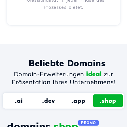
Professionalität in jeder Phase des
Prozesses bietet.
Beliebte Domains
Domain-Erweiterungen
ideal
zur
Präsentation Ihres Unternehmens!
.ai
.dev
.app
.shop
domains.
shop
PROMO