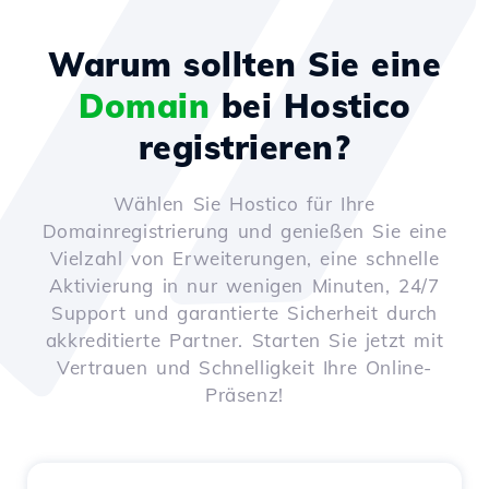
Warum sollten Sie eine
Domain
bei Hostico
registrieren?
Wählen Sie Hostico für Ihre
Domainregistrierung und genießen Sie eine
Vielzahl von Erweiterungen, eine schnelle
Aktivierung in nur wenigen Minuten, 24/7
Support und garantierte Sicherheit durch
akkreditierte Partner. Starten Sie jetzt mit
Vertrauen und Schnelligkeit Ihre Online-
Präsenz!