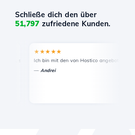
Schließe dich den über
51,797
zufriedene Kunden.
★★★★★
★★
s, schnelle und effiziente technische Unterstützung.
Ich bin mit den von Hostico angebotenen Dienst
Herzl
—
—
Andrei
Vas