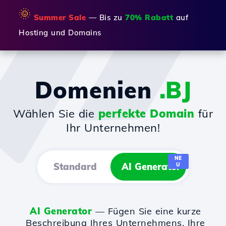
🌞
Summer Sale
— Bis zu
70% Rabatt
auf
Hosting und Domains
Domenien
.BJ
Wählen Sie die
perfekte Domain
für
Ihr Unternehmen!
NE
Standard
AI Generator
U
AI Generator
— Fügen Sie eine kurze
Beschreibung Ihres Unternehmens, Ihre