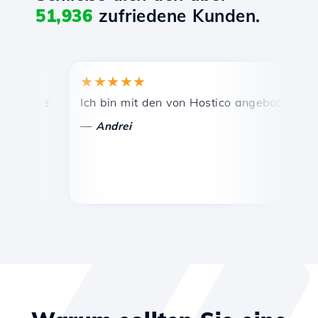
51,936
zufriedene Kunden.
★★★★★
★★
s, schnelle und effiziente technische Unterstützung.
Ich bin mit den von Hostico angebotenen Dienst
Herzl
—
—
Andrei
Vas