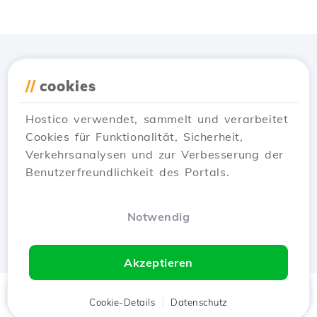
Lade die
Hostico
App
//
cookies
herunter
Hostico verwendet, sammelt und verarbeitet
Cookies für Funktionalität, Sicherheit,
Verkehrsanalysen und zur Verbesserung der
Benutzerfreundlichkeit des Portals.
Notwendig
Akzeptieren
Startseite
Kunde
Cookie-Details
Warenkorb
Datenschutz
Chat
Menü