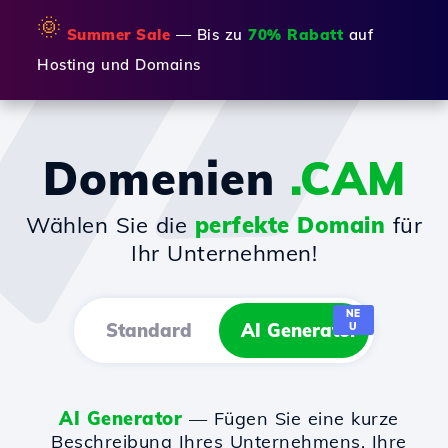
🌞
Summer Sale
— Bis zu
70% Rabatt
auf
Hosting und Domains
Domenien
.CAM
Wählen Sie die
perfekte Domain
für
Ihr Unternehmen!
NE
Standard
AI Generator
U
AI Generator
— Fügen Sie eine kurze
Beschreibung Ihres Unternehmens, Ihre