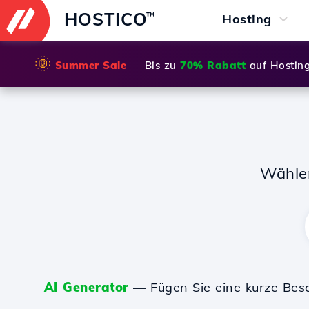
HOSTICO
™
Hosting
🌞
Summer Sale
— Bis zu
70% Rabatt
auf Hostin
Wähle
AI Generator
— Fügen Sie eine kurze Bes