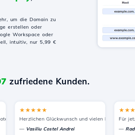
ehr, um die Domain zu
ge erstellen oder
Google Workspace oder
l, intuitiv, nur 5,99 €
97
zufriedene Kunden.
★★★★★
★★★★
zung.
en Dienstleistungen zufrieden. Ich habe Sie anderen Bek
Herzlichen Glückwunsch und vielen Dank für die gelei
Für jetzt h
—
—
Vasiliu Costel Andrei
Radu Lau