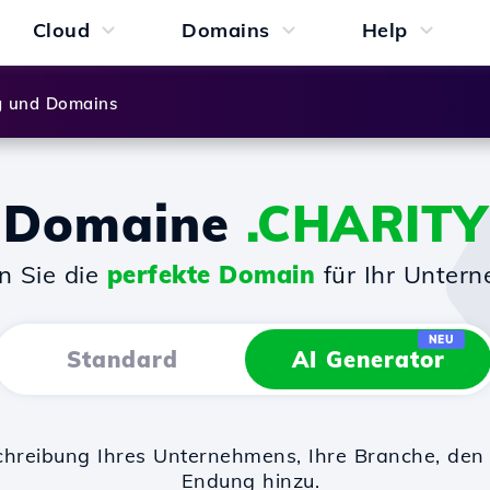
Cloud
Domains
Help
g und Domains
Domaine
.CHARITY
n Sie die
perfekte Domain
für Ihr Unter
NEU
Standard
AI Generator
chreibung Ihres Unternehmens, Ihre Branche, d
Endung hinzu.