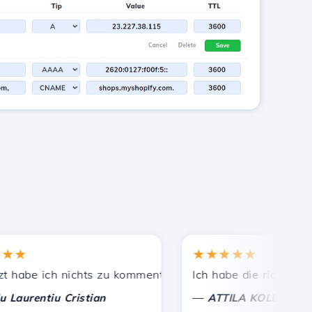
★
★★★★★
annten empfohlen.
stete Unterstützung!
abe ich nichts zu kommentieren, nur um zu schätzen. Mit 
Ich habe die richtige Ents
—
rentiu Cristian
ATTILA KOLES