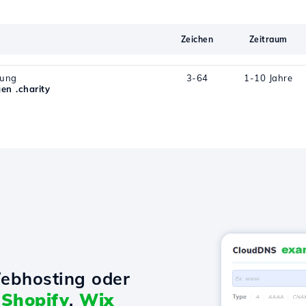
Zeichen
Zeitraum
rung
3-64
1-10 Jahre
n .charity
ebhosting oder
t
Shopify
,
Wix