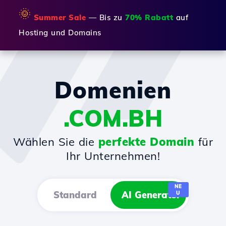
🌞
Summer Sale
— Bis zu
70% Rabatt
auf
Hosting und Domains
Domenien
.COM.BH
Wählen Sie die
perfekte Domain
für
Ihr Unternehmen!
NE
Standard
AI Generator
U