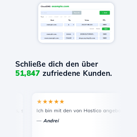
Schließe dich den über
51,847
zufriedene Kunden.
★★★★★
★★
is, schnelle und effiziente technische Unterstützung.
Ich bin mit den von Hostico angebotenen Diens
Herz
—
—
Andrei
Va