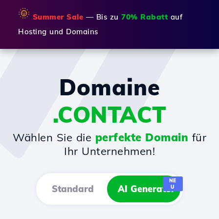
🌞
Summer Sale
— Bis zu
70% Rabatt
auf
Hosting und Domains
Domaine
.CONTACT
Wählen Sie die
perfekte Domain
für
Ihr Unternehmen!
NE
Standard
AI Generator
U