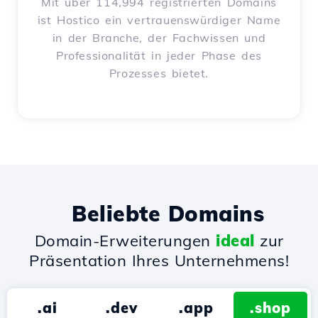
Mit über 114,994 registrierten Domains
ist Hostico ein vertrauenswürdiger Name
in der Branche, der Fachwissen und
Professionalität in jeder Phase des
Prozesses bietet.
Beliebte Domains
Domain-Erweiterungen
ideal
zur
Präsentation Ihres Unternehmens!
.ai
.dev
.app
.shop