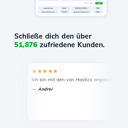
Schließe dich den über
51,876
zufriedene Kunden.
★★★★★
★★
s, schnelle und effiziente technische Unterstützung.
Ich bin mit den von Hostico angebotenen Dienst
Herzli
—
—
Andrei
Vas