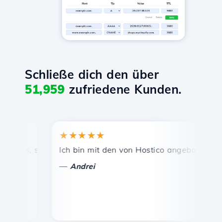
Schließe dich den über
51,959
zufriedene Kunden.
★★★★★
★★
is, schnelle und effiziente technische Unterstützung.
Ich bin mit den von Hostico angebotenen Diens
Herz
—
—
Andrei
Va