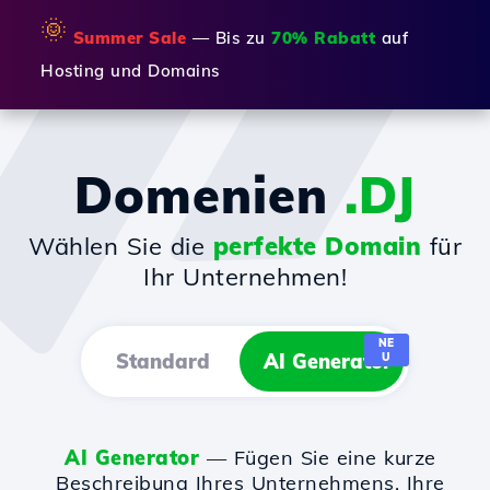
🌞
Summer Sale
— Bis zu
70% Rabatt
auf
Hosting und Domains
Domenien
.DJ
Wählen Sie die
perfekte Domain
für
Ihr Unternehmen!
NE
Standard
AI Generator
U
AI Generator
— Fügen Sie eine kurze
Beschreibung Ihres Unternehmens, Ihre