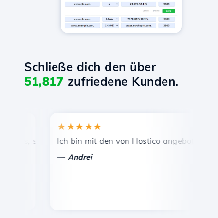
Schließe dich den über
51,817
zufriedene Kunden.
★★★★★
★★
is, schnelle und effiziente technische Unterstützung.
Ich bin mit den von Hostico angebotenen Diens
Herz
—
—
Andrei
Va