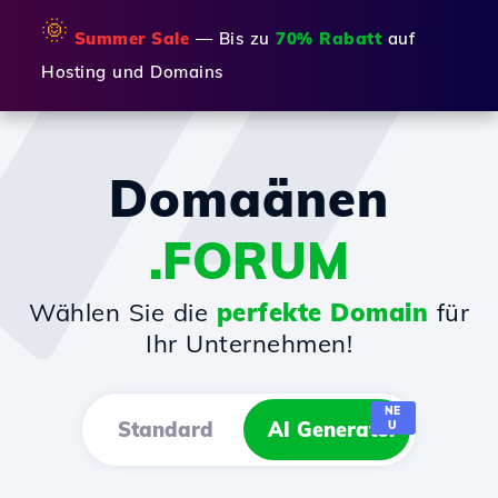
🌞
Summer Sale
— Bis zu
70% Rabatt
auf
Hosting und Domains
Domaänen
.FORUM
Wählen Sie die
perfekte Domain
für
Ihr Unternehmen!
NE
Standard
AI Generator
U