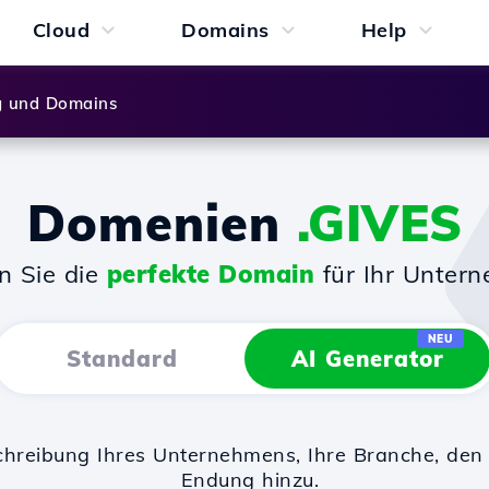
Cloud
Domains
Help
g und Domains
Domenien
.GIVES
n Sie die
perfekte Domain
für Ihr Unter
NEU
Standard
AI Generator
chreibung Ihres Unternehmens, Ihre Branche, d
Endung hinzu.