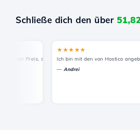
Schließe dich den über
51,8
★★★★★
guter Preis, schnelle und effiziente technische Unterstütz
Ich bin mit den von Hostico angeboten
—
Andrei