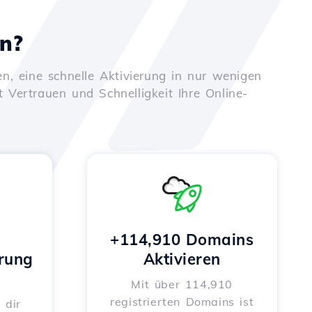
en?
n, eine schnelle Aktivierung in nur wenigen
t Vertrauen und Schnelligkeit Ihre Online-
+114,910 Domains
rung
Aktivieren
Mit über 114,910
registrierten Domains ist
 dir