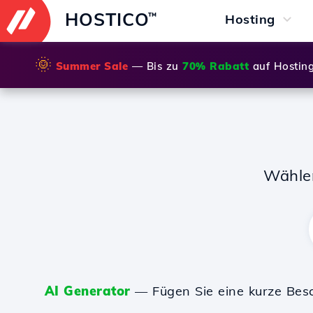
HOSTICO
™
Hosting
🌞
Summer Sale
— Bis zu
70% Rabatt
auf Hostin
Wähle
AI Generator
— Fügen Sie eine kurze Bes