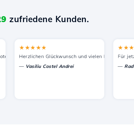
29
zufriedene Kunden.
★★★★★
★★★★★
ung.
en Dienstleistungen zufrieden. Ich habe Sie anderen Bek
Herzlichen Glückwunsch und vielen Dank für die gelei
Für jetzt h
—
—
Vasiliu Costel Andrei
Radu Lau