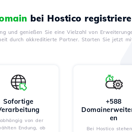
omain
bei Hostico registrier
ung und genießen Sie eine Vielzahl von Erweiterunge
it durch akkreditierte Partner. Starten Sie jetzt mi
Sofortige
+588
Verarbeitung
Domainerweite
en
abhängig von der
ählten Endung, ob
Bei Hostico stehen