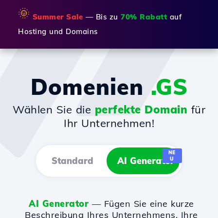
🌞
Summer Sale
— Bis zu
70% Rabatt
auf
Hosting und Domains
Domenien
.GS
Wählen Sie die
perfekte Domain
für
Ihr Unternehmen!
NE
Standard
AI Generator
U
AI Generator
— Fügen Sie eine kurze
Beschreibung Ihres Unternehmens, Ihre