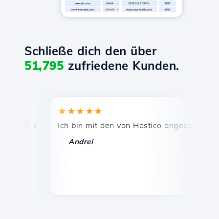
Schließe dich den über
51,795
zufriedene Kunden.
★★★★★
★★
is, schnelle und effiziente technische Unterstützung.
Ich bin mit den von Hostico angebotenen Diens
Herz
—
—
Andrei
Va