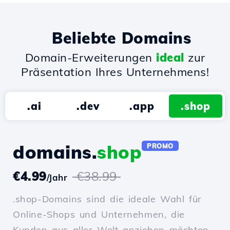
Beliebte Domains
Domain-Erweiterungen
ideal
zur
Präsentation Ihres Unternehmens!
.ai
.dev
.app
.shop
domains.
shop
PROMO
€4.99
€38.99
/Jahr
.shop-Domains sind die ideale Wahl für
Online-Shops und Unternehmen, die
Kunden aus aller Welt anziehen möchten.