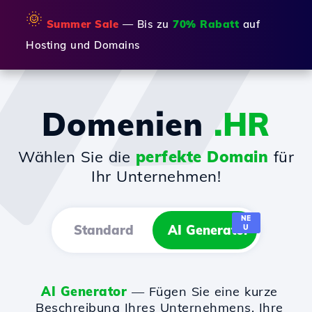
🌞
Summer Sale
— Bis zu
70% Rabatt
auf
Hosting und Domains
Domenien
.HR
Wählen Sie die
perfekte Domain
für
Ihr Unternehmen!
NE
Standard
AI Generator
U
AI Generator
— Fügen Sie eine kurze
Beschreibung Ihres Unternehmens, Ihre