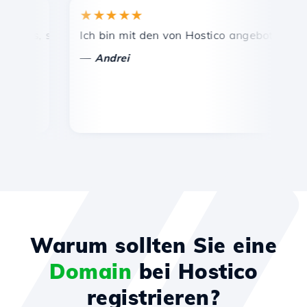
★★★★★
★★
is, schnelle und effiziente technische Unterstützung.
Ich bin mit den von Hostico angebotenen Diens
Herzl
—
—
Andrei
Va
Warum sollten Sie eine
Domain
bei Hostico
registrieren?