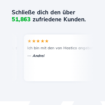
Schließe dich den über
51,863
zufriedene Kunden.
★★★★★
★★
s, schnelle und effiziente technische Unterstützung.
Ich bin mit den von Hostico angebotenen Dienst
Herzl
—
—
Andrei
Vas