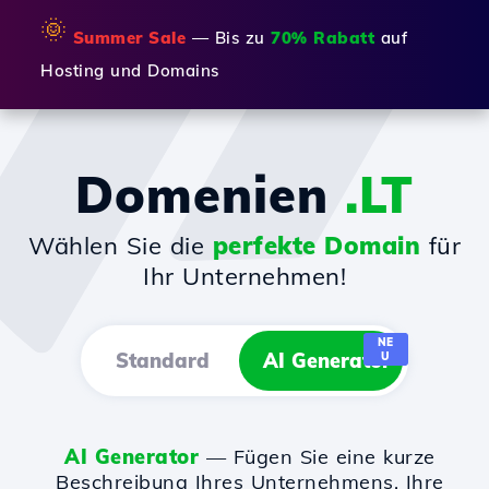
🌞
Summer Sale
— Bis zu
70% Rabatt
auf
Hosting und Domains
Domenien
.LT
Wählen Sie die
perfekte Domain
für
Ihr Unternehmen!
NE
Standard
AI Generator
U
AI Generator
— Fügen Sie eine kurze
Beschreibung Ihres Unternehmens, Ihre