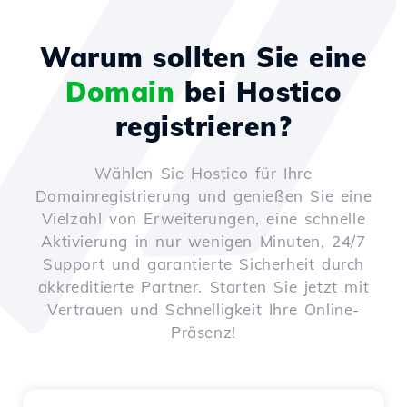
Warum sollten Sie eine
Domain
bei Hostico
registrieren?
Wählen Sie Hostico für Ihre
Domainregistrierung und genießen Sie eine
Vielzahl von Erweiterungen, eine schnelle
Aktivierung in nur wenigen Minuten, 24/7
Support und garantierte Sicherheit durch
akkreditierte Partner. Starten Sie jetzt mit
Vertrauen und Schnelligkeit Ihre Online-
Präsenz!