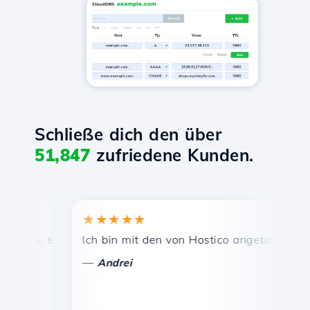
Schließe dich den über
51,847
zufriedene Kunden.
★★★★★
★★
is, schnelle und effiziente technische Unterstützung.
Ich bin mit den von Hostico angebotenen Diens
Herz
—
—
Andrei
Va