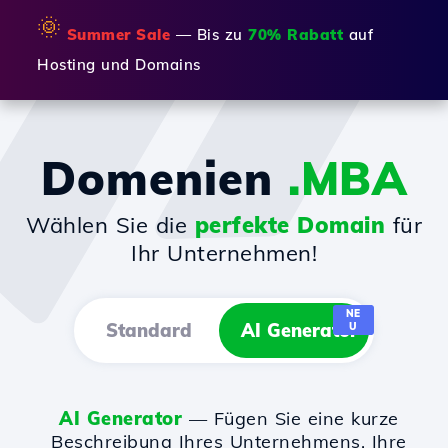
🌞
Summer Sale
— Bis zu
70% Rabatt
auf
Hosting und Domains
Domenien
.MBA
Wählen Sie die
perfekte Domain
für
Ihr Unternehmen!
NE
Standard
AI Generator
U
AI Generator
— Fügen Sie eine kurze
Beschreibung Ihres Unternehmens, Ihre