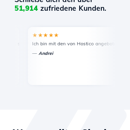
51,914
zufriedene Kunden.
★★★★★
★★
s, schnelle und effiziente technische Unterstützung.
Ich bin mit den von Hostico angebotenen Dienst
Herzl
—
—
Andrei
Vas