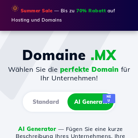
🌞
Summer Sale
— Bis zu
70% Rabatt
auf
Hosting und Domains
Domaine
.MX
Wählen Sie die
perfekte Domain
für
Ihr Unternehmen!
NE
Standard
AI Generator
U
AI Generator
— Fügen Sie eine kurze
Beschreibung Ihres Unternehmens, Ihre