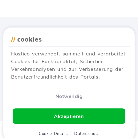
Lade die
Hostico
App
//
cookies
herunter
Hostico verwendet, sammelt und verarbeitet
Cookies für Funktionalität, Sicherheit,
Verkehrsanalysen und zur Verbesserung der
Benutzerfreundlichkeit des Portals.
Notwendig
Akzeptieren
Startseite
Kunde
Cookie-Details
Warenkorb
Datenschutz
Chat
Menü