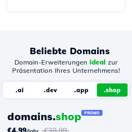
Beliebte Domains
Domain-Erweiterungen
ideal
zur
Präsentation Ihres Unternehmens!
.ai
.dev
.app
.shop
domains.
shop
PROMO
€4.99
€38.99
/Jahr