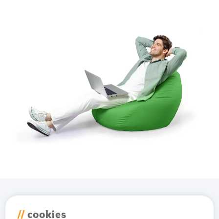
Lade die
Hostico
App
//
cookies