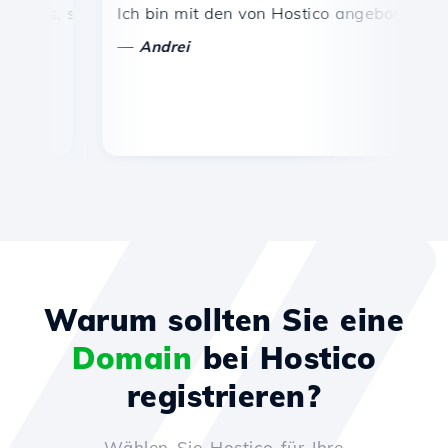
is, schnelle und effiziente technische Unterstützung.
Ich bin mit den von Hostico angebotenen Diens
Herz
—
—
Andrei
Va
Warum sollten Sie eine
Domain
bei Hostico
registrieren?
Wählen Sie Hostico für Ihre