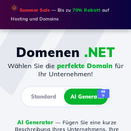
🌞
Summer Sale
— Bis zu
70% Rabatt
auf
Hosting und Domains
Domenen
.NET
Wählen Sie die
perfekte Domain
für
Ihr Unternehmen!
NE
Standard
AI Generator
U
AI Generator
— Fügen Sie eine kurze
Beschreibung Ihres Unternehmens, Ihre