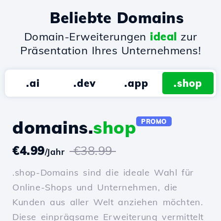
Beliebte Domains
Domain-Erweiterungen
ideal
zur
Präsentation Ihres Unternehmens!
.ai
.dev
.app
.shop
domains.
shop
PROMO
€4.99
€38.99
/Jahr
.shop-Domains sind die ideale Wahl für
Online-Shops und Unternehmen, die
Kunden aus aller Welt anziehen möchten.
Diese einprägsame Erweiterung vermittelt