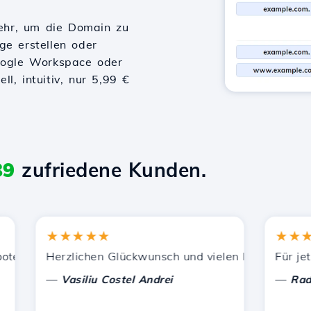
ehr, um die Domain zu
ge erstellen oder
Google Workspace oder
l, intuitiv, nur 5,99 €
89
zufriedene Kunden.
★★★★★
★★★★
zung.
nen Dienstleistungen zufrieden. Ich habe Sie anderen Be
Herzlichen Glückwunsch und vielen Dank für die gele
Für jetzt h
—
—
Vasiliu Costel Andrei
Radu Lau