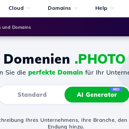
Cloud
Domains
Help
g und Domains
Domenien
.PHOTO
n Sie die
perfekte Domain
für Ihr Unter
NEU
Standard
AI Generator
chreibung Ihres Unternehmens, Ihre Branche, d
Endung hinzu.