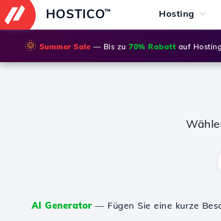
HOSTICO
™
Hosting
🌞
Summer Sale
— Bis zu
70% Rabatt
auf Hostin
Wähle
AI Generator
— Fügen Sie eine kurze Bes