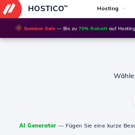
HOSTICO
™
Hosting
🌞
Summer Sale
— Bis zu
70% Rabatt
auf Hostin
Wähle
AI Generator
— Fügen Sie eine kurze Bes