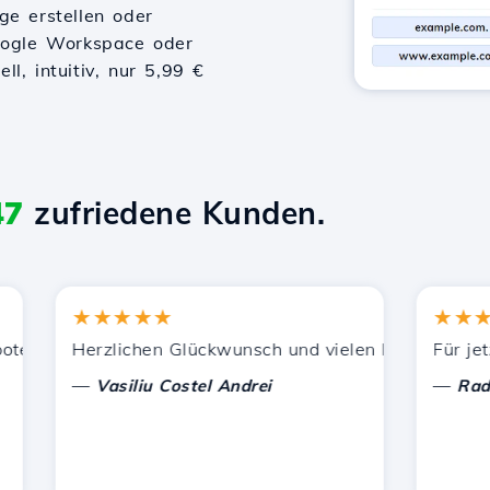
ge erstellen oder
Google Workspace oder
l, intuitiv, nur 5,99 €
47
zufriedene Kunden.
★★★★★
★★★★
zung.
nen Dienstleistungen zufrieden. Ich habe Sie anderen Be
Herzlichen Glückwunsch und vielen Dank für die gele
Für jetzt 
—
—
Vasiliu Costel Andrei
Radu La