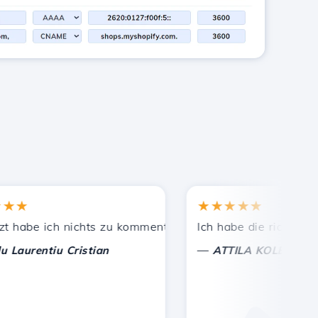
★
★★★★★
kannten empfohlen.
istete Unterstützung!
habe ich nichts zu kommentieren, nur um zu schätzen. Mit 
Ich habe die richtige Ent
—
urentiu Cristian
ATTILA KOLES