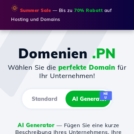
🌞
Summer Sale
— Bis zu
70% Rabatt
auf
Hosting und Domains
Domenien
.PN
Wählen Sie die
perfekte Domain
für
Ihr Unternehmen!
NE
Standard
AI Generator
U
AI Generator
— Fügen Sie eine kurze
Beschreibung Ihres Unternehmens, Ihre