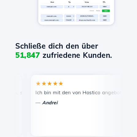
Schließe dich den über
51,847
zufriedene Kunden.
★★★★★
★★
is, schnelle und effiziente technische Unterstützung.
Ich bin mit den von Hostico angebotenen Diens
Herzl
—
—
Andrei
Va