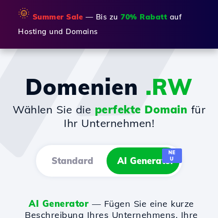
🌞
Summer Sale
— Bis zu
70% Rabatt
auf
Hosting und Domains
Domenien
.RW
Wählen Sie die
perfekte Domain
für
Ihr Unternehmen!
NE
Standard
AI Generator
U
AI Generator
— Fügen Sie eine kurze
Beschreibung Ihres Unternehmens, Ihre