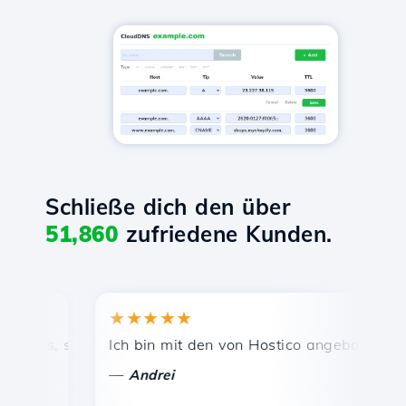
Schließe dich den über
51,860
zufriedene Kunden.
★★★★★
★
eis, schnelle und effiziente technische Unterstützung.
Ich bin mit den von Hostico angebotenen Dien
Her
—
—
Andrei
V