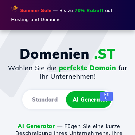
🌞
Summer Sale
— Bis zu
70% Rabatt
auf
Hosting und Domains
Domenien
.ST
Wählen Sie die
perfekte Domain
für
Ihr Unternehmen!
NE
Standard
AI Generator
U
AI Generator
— Fügen Sie eine kurze
Beschreibung Ihres Unternehmens, Ihre