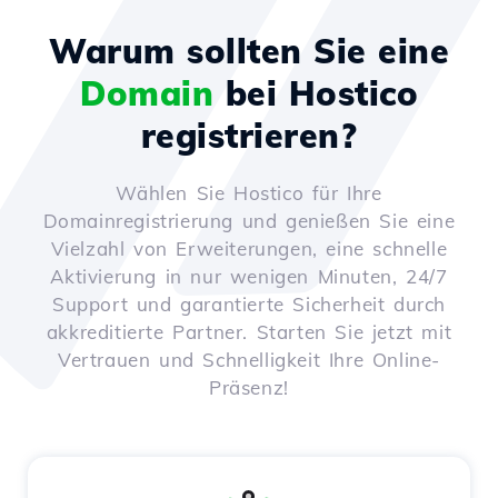
Warum sollten Sie eine
Domain
bei Hostico
registrieren?
Wählen Sie Hostico für Ihre
Domainregistrierung und genießen Sie eine
Vielzahl von Erweiterungen, eine schnelle
Aktivierung in nur wenigen Minuten, 24/7
Support und garantierte Sicherheit durch
akkreditierte Partner. Starten Sie jetzt mit
Vertrauen und Schnelligkeit Ihre Online-
Präsenz!