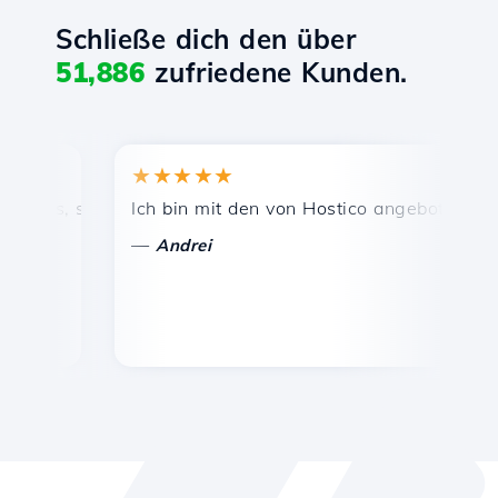
Schließe dich den über
51,886
zufriedene Kunden.
★★★★★
★★
is, schnelle und effiziente technische Unterstützung.
Ich bin mit den von Hostico angebotenen Diens
Herz
—
—
Andrei
Va