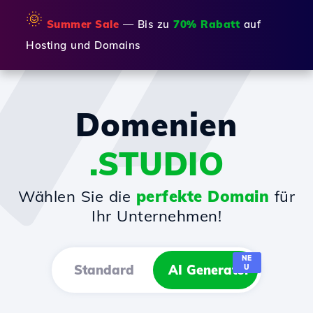
🌞
Summer Sale
— Bis zu
70% Rabatt
auf
Hosting und Domains
Domenien
.STUDIO
Wählen Sie die
perfekte Domain
für
Ihr Unternehmen!
NE
Standard
AI Generator
U