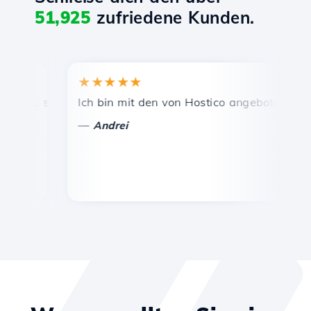
51,925
zufriedene Kunden.
★★★★★
★★
s, schnelle und effiziente technische Unterstützung.
Ich bin mit den von Hostico angebotenen Dienst
Herzl
—
—
Andrei
Vas