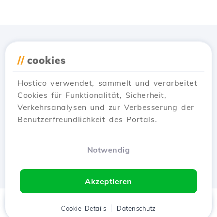
Lade die
Hostico
App
//
cookies
herunter
Hostico verwendet, sammelt und verarbeitet
Cookies für Funktionalität, Sicherheit,
Verkehrsanalysen und zur Verbesserung der
Benutzerfreundlichkeit des Portals.
Notwendig
Akzeptieren
Startseite
Kunde
Cookie-Details
Warenkorb
Datenschutz
Chat
Menü