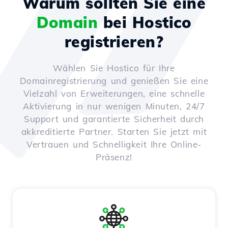
Warum sollten Sie eine
Domain
bei Hostico
registrieren?
Wählen Sie Hostico für Ihre
Domainregistrierung und genießen Sie eine
Vielzahl von Erweiterungen, eine schnelle
Aktivierung in nur wenigen Minuten, 24/7
Support und garantierte Sicherheit durch
akkreditierte Partner. Starten Sie jetzt mit
Vertrauen und Schnelligkeit Ihre Online-
Präsenz!