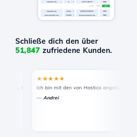
Schließe dich den über
51,847
zufriedene Kunden.
★★★★★
★
reis, schnelle und effiziente technische Unterstützung.
Ich bin mit den von Hostico angebotenen Dien
Her
—
—
Andrei
V