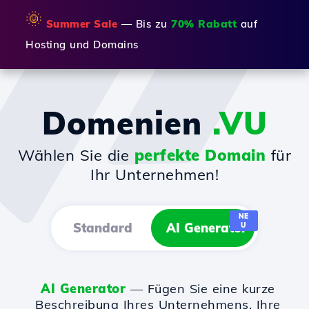
🌞
Summer Sale
— Bis zu
70% Rabatt
auf
Hosting und Domains
Domenien
.VU
Wählen Sie die
perfekte Domain
für
Ihr Unternehmen!
NE
Standard
AI Generator
U
AI Generator
— Fügen Sie eine kurze
Beschreibung Ihres Unternehmens, Ihre