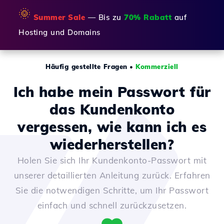
🌞
Summer Sale
— Bis zu
70% Rabatt
auf
Hosting und Domains
Häufig gestellte Fragen
•
Kommerziell
Ich habe mein Passwort für
das Kundenkonto
vergessen, wie kann ich es
wiederherstellen?
Holen Sie sich Ihr Kundenkonto-Passwort mit
unserer detaillierten Anleitung zurück. Erfahren
Sie die notwendigen Schritte, um Ihr Passwort
einfach und schnell zurückzusetzen.