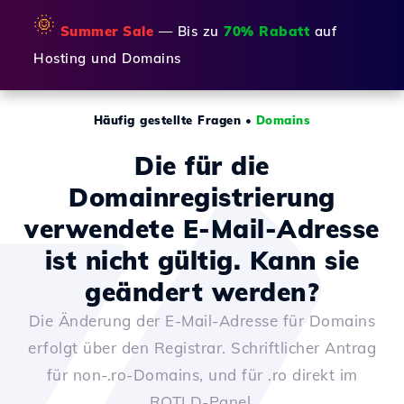
🌞
Summer Sale
— Bis zu
70% Rabatt
auf
Hosting und Domains
Häufig gestellte Fragen
•
Domains
Die für die
Domainregistrierung
verwendete E-Mail-Adresse
ist nicht gültig. Kann sie
geändert werden?
Die Änderung der E-Mail-Adresse für Domains
erfolgt über den Registrar. Schriftlicher Antrag
für non-.ro-Domains, und für .ro direkt im
ROTLD-Panel.