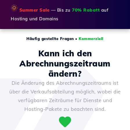
🌞
Summer Sale
— Bis zu
70% Rabatt
auf
Hosting und Domains
Häufig gestellte Fragen
•
Kommerziell
Kann ich den
Abrechnungszeitraum
ändern?
Die Änderung des Abrechnungszeitraums ist
über die Verkaufsabteilung möglich, wobei die
verfügbaren Zeiträume für Dienste und
Hosting-Pakete zu beachten sind.