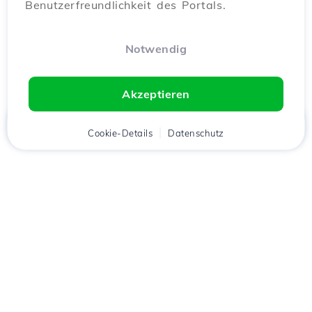
Benutzerfreundlichkeit des Portals.
Notwendig
Akzeptieren
Startseite
Kunde
Cookie-Details
Warenkorb
Datenschutz
Chat
Menü
Lade die
Hostico
App
herunter