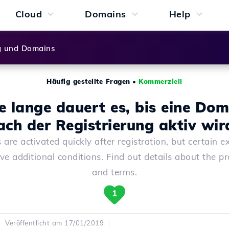
Cloud
Domains
Help
g und Domains
Häufig gestellte Fragen
•
Kommerziell
e lange dauert es, bis eine Dom
ach der Registrierung aktiv wir
are activated quickly after registration, but certain e
e additional conditions. Find out details about the p
and terms.
1
Veröffentlicht am 17/01/2019