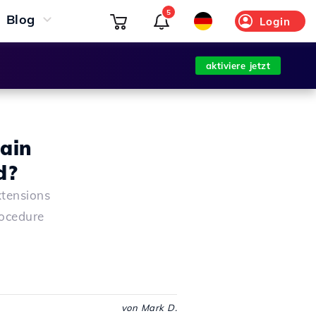
5
Blog
Login
aktiviere jetzt
ain
d?
xtensions
rocedure
von Mark D.