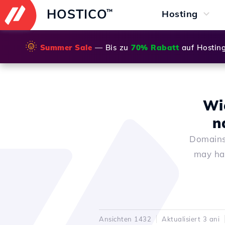
HOSTICO
™
Hosting
🌞
Summer Sale
— Bis zu
70% Rabatt
auf Hostin
Wi
n
Domains 
may hav
Ansichten 1432
Aktualisiert 3 ani